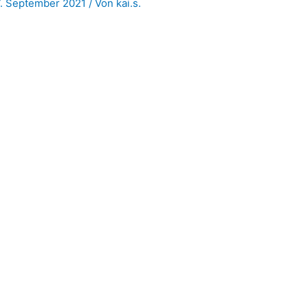
7. September 2021
/ Von
kai.s.