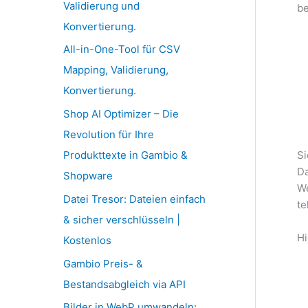
Validierung und
be
Konvertierung.
All-in-One-Tool für CSV
Mapping, Validierung,
Konvertierung.
Shop AI Optimizer – Die
Revolution für Ihre
Produkttexte in Gambio &
Si
Da
Shopware
We
Datei Tresor: Dateien einfach
te
& sicher verschlüsseln |
Hi
Kostenlos
Gambio Preis- &
Bestandsabgleich via API
Bilder in WebP umwandeln: